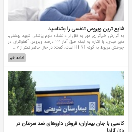
شایع ترین ویروس تنفسی را بشناسید
به گزارش خبرگزاری مهر به نقل از دانشگاه علوم پزشکی شهید بهشتی،
منیر قیدی، با اشاره به اینکه طبق آمار ۲۳ درصد ویروس آنفلوانزای در
چرخش مربوط به گونه H1 N1 است، گفت: در حال حاضر کمتر از ۷...
ادامه خبر
کاسبی با جان بیماران؛ فروش داروهای ضد سرطان در
بازار آزاد!