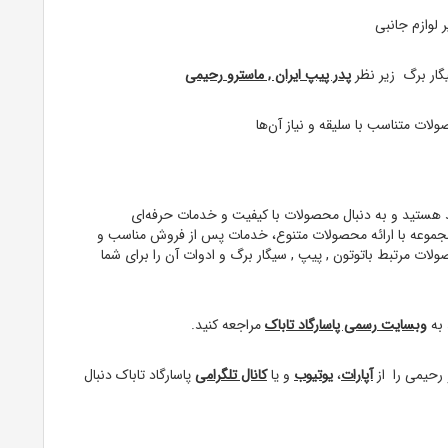
 لوازم جانبی
گار برگ زیر نظر
پدر پیپ ایران , ماسترو رحیمی
لات متناسب با سلیقه و نیاز آن‌ها
مند هستید و به دنبال محصولات با کیفیت و خدمات حرفه‌ای
ن مجموعه با ارائه محصولات متنوع، خدمات پس از فروش مناسب و
 مرتبط باتوتون , پیپ , سیگار برگ و ادوات آن را برای شما
 به
وبسایت رسمی پاسارگاد تاباک
مراجعه کنید.
رحیمی را از
آپارات
،
یوتیوب
و یا
کانال تلگرامی
پاسارگاد تاباک دنبال