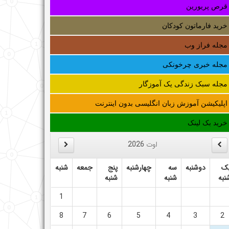
قرص پریورین
خرید فارماتون کودکان
مجله فراز وب
مجله خبری چرخونکی
مجله سبک زندگی یک آموزگار
اپلیکیشن آموزش زبان انگلیسی بدون اینترنت
خرید بک لینک
اوت
2026
ک
دوشنبه
سه
چهارشنبه
پنج
جمعه
شنبه
نبه
شنبه
شنبه
1
8
7
6
5
4
3
2